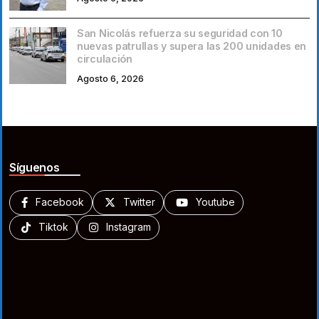
San Nicolás refuerza su seguridad con 10
nuevas patrullas y supera las 200 unidades en
circulación
Agosto 6, 2026
Síguenos
Facebook
Twitter
Youtube
Tiktok
Instagram