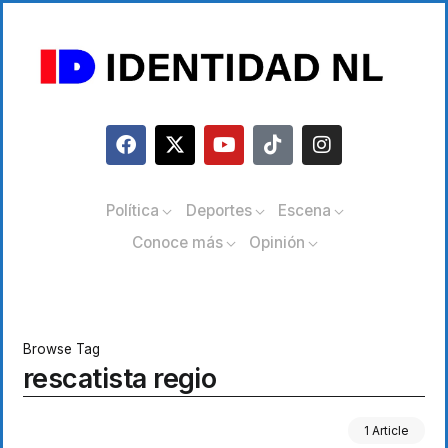
Política
Deportes
Escena
Conoce más
Opinión
Browse Tag
rescatista regio
1 Article