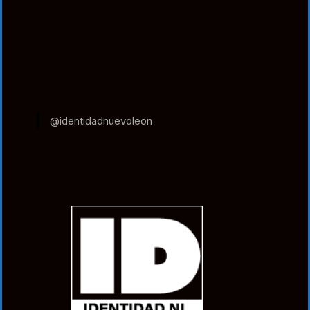
@identidadnuevoleon