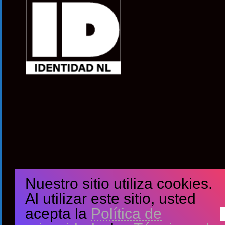
Nuestro sitio utiliza cookies.
Al utilizar este sitio, usted
acepta la
Política de