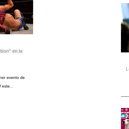
ion” en la
L
imer evento de
este...