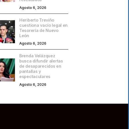
Agosto 6, 2026
Heriberto Treviño
cuestiona vacío legal en
Tesorería de Nuevo
León
Agosto 6, 2026
Brenda Velázquez
busca difundir alertas
de desaparecidos en
pantallas y
espectaculares
Agosto 6, 2026