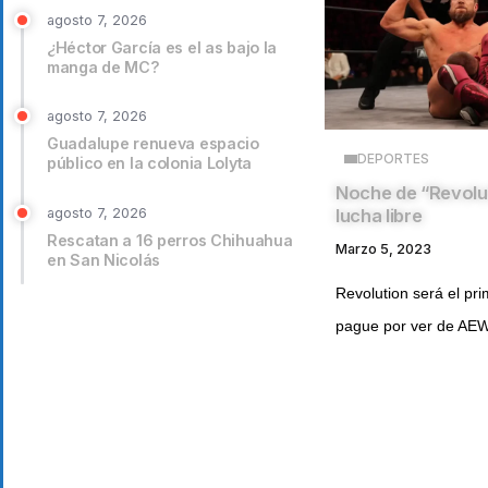
agosto 7, 2026
¿Héctor García es el as bajo la
manga de MC?
agosto 7, 2026
Guadalupe renueva espacio
DEPORTES
público en la colonia Lolyta
Noche de “Revolut
agosto 7, 2026
lucha libre
Rescatan a 16 perros Chihuahua
Marzo 5, 2023
en San Nicolás
Revolution será el pr
pague por ver de AEW 