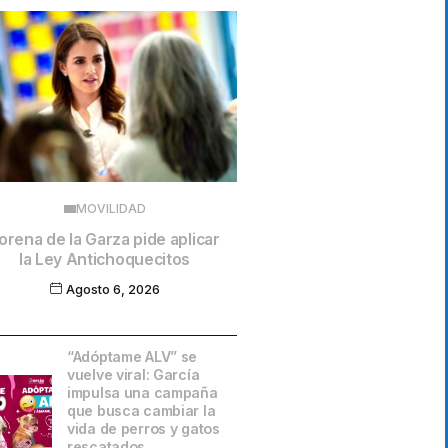
MOVILIDAD
orena de la Garza pide aplicar
la Ley Antichoquecitos
Agosto 6, 2026
“Adóptame ALV” se
vuelve viral: García
impulsa una campaña
que busca cambiar la
vida de perros y gatos
rescatados