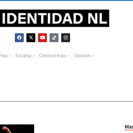
rtes
Escena
Conoce más
Opinión
Más