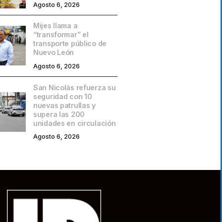
Agosto 6, 2026
Mijes llama a
“transformar” el
transporte público de
Nuevo León
Agosto 6, 2026
San Nicolás refuerza su
seguridad con 10
nuevas patrullas y
supera las 200
unidades en circulación
Agosto 6, 2026