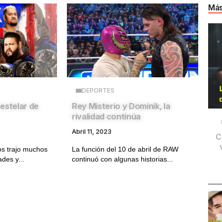
Más
DEPORTES
estelar de
Rey Misterio y Dominik, la
rivalidad continúa
Abril 11, 2023
C
s trajo muchos
La función del 10 de abril de RAW
ades y...
continuó con algunas historias...