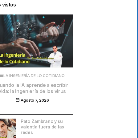
 vistos
LA INGENIERÍA DE LO COTIDIANO
uando la IA aprende a escribir
vida: la ingeniería de los virus
Agosto 7, 2026
Pato Zambrano y su
valentía fuera de las
redes