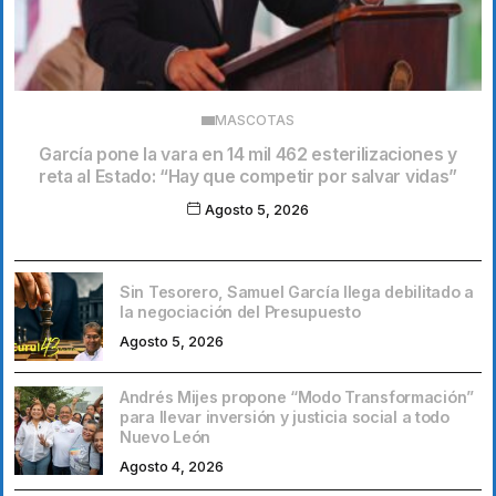
MASCOTAS
García pone la vara en 14 mil 462 esterilizaciones y
reta al Estado: “Hay que competir por salvar vidas”
Agosto 5, 2026
Sin Tesorero, Samuel García llega debilitado a
la negociación del Presupuesto
Agosto 5, 2026
Andrés Mijes propone “Modo Transformación”
para llevar inversión y justicia social a todo
Nuevo León
Agosto 4, 2026