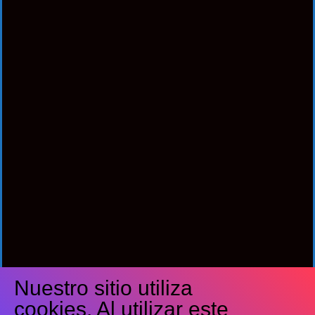
Nuestro sitio utiliza
Síguenos
cookies. Al utilizar este