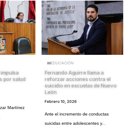
EDUCACIÓN
 impulsa
Fernando Aguirre llama a
s por salud
reforzar acciones contra el
suicidio en escuelas de Nuevo
León
Febrero 10, 2026
azar Martínez
Ante el incremento de conductas
.
suicidas entre adolescentes y...