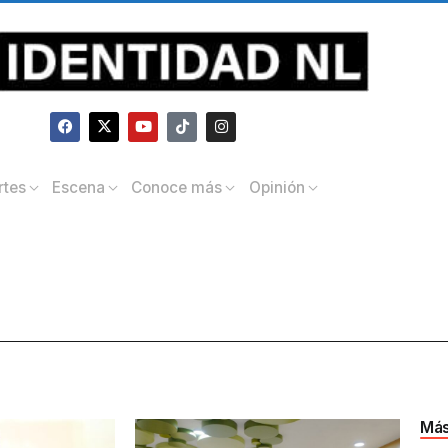
rtes
Escena
Conoce más
Opinión
Más