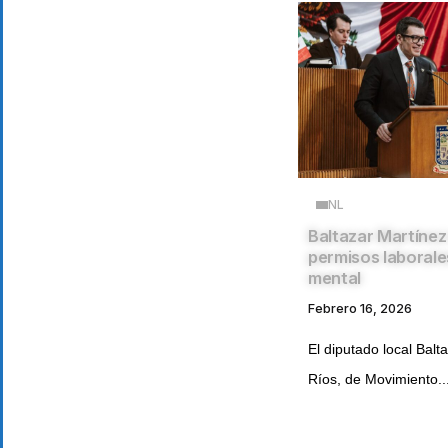
NL
Baltazar Martínez
permisos laborale
mental
Febrero 16, 2026
El diputado local Balt
Ríos, de Movimiento..