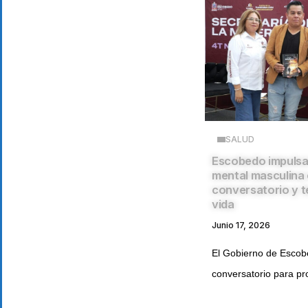
SALUD
Escobedo impulsa 
mental masculina
conversatorio y t
vida
Junio 17, 2026
El Gobierno de Escob
conversatorio para pr