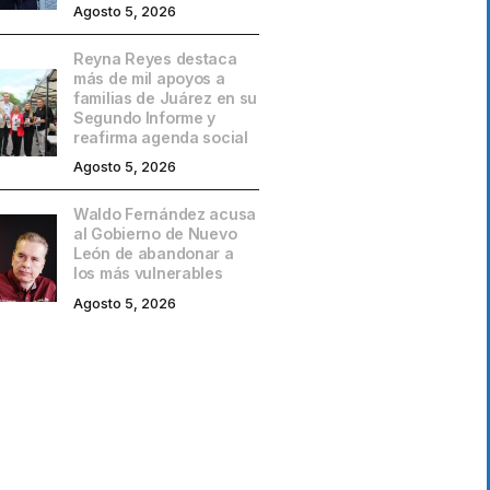
Agosto 5, 2026
Reyna Reyes destaca
más de mil apoyos a
familias de Juárez en su
Segundo Informe y
reafirma agenda social
Agosto 5, 2026
Waldo Fernández acusa
al Gobierno de Nuevo
León de abandonar a
los más vulnerables
Agosto 5, 2026