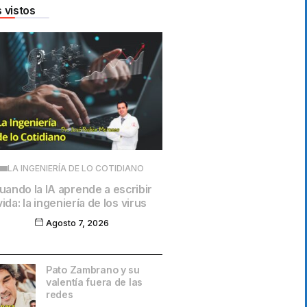
 vistos
LA INGENIERÍA DE LO COTIDIANO
uando la IA aprende a escribir
vida: la ingeniería de los virus
Agosto 7, 2026
Pato Zambrano y su
valentía fuera de las
redes