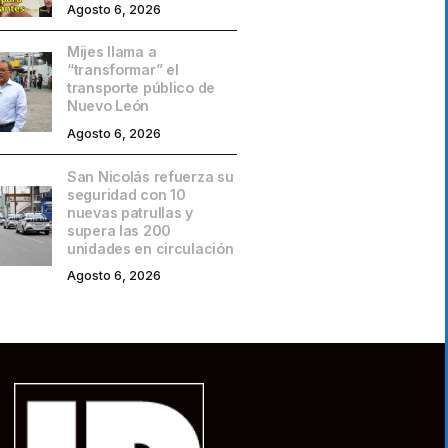
Agosto 6, 2026
Mijes llama a
“transformar” el
transporte público de
Nuevo León
Agosto 6, 2026
San Nicolás refuerza su
seguridad con 10
nuevas patrullas y
supera las 200
unidades en circulación
Agosto 6, 2026