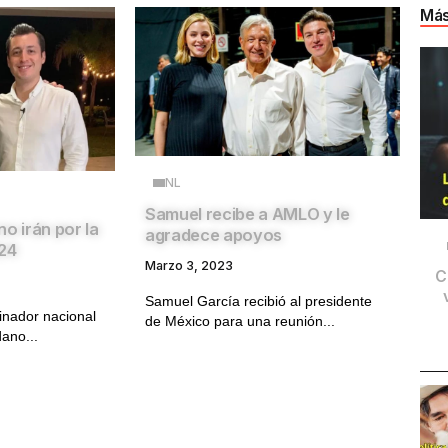
Más
NL
Samuel recibe a AMLO y le
o irán por la
agradece apoyos
024
Marzo 3, 2023
C
Samuel García recibió al presidente
inador nacional
de México para una reunión...
ano...