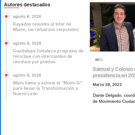
Autores destacados
agosto 8, 2026
Rayados remonta al Inter de
Miami, los refuerzos responden
agosto 8, 2026
Guadalupe fortalece programa de
reciclaje con intercambio de
NL
residuos por plantas
Samuel y Colosio n
presidencia en 2
agosto 8, 2026
Mijes llama a activar el “Modo Sí”
Marzo 28, 2023
para llevar la Transformación a
Nuevo León
Dante Delgado, coord
de Movimiento Ciudad