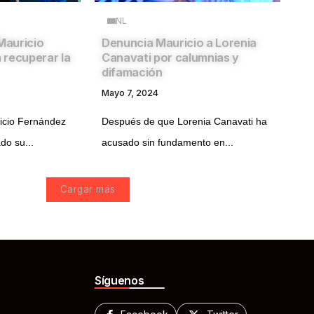
NL
 Mauricio
Denuncia Mauricio a Lorenia
 recuperar la
Canavati por calumnias y
difamación
Mayo 7, 2024
ricio Fernández
Después de que Lorenia Canavati ha
do su...
acusado sin fundamento en...
Cargar más
Síguenos