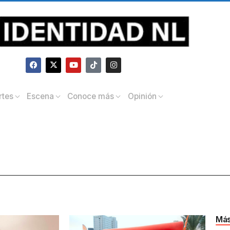
rtes
Escena
Conoce más
Opinión
Más