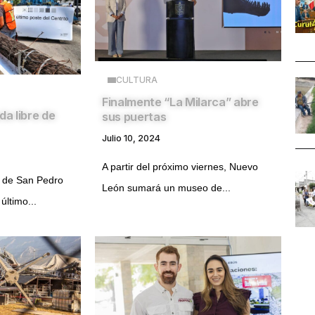
CULTURA
Finalmente “La Milarca” abre
da libre de
sus puertas
Julio 10, 2024
A partir del próximo viernes, Nuevo
l de San Pedro
León sumará un museo de...
último...