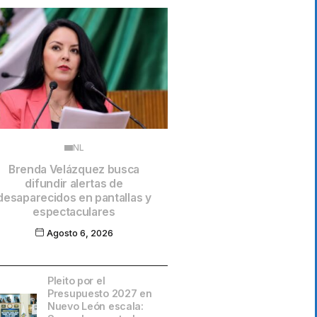
NL
Brenda Velázquez busca
difundir alertas de
desaparecidos en pantallas y
espectaculares
Agosto 6, 2026
Pleito por el
Presupuesto 2027 en
Nuevo León escala: