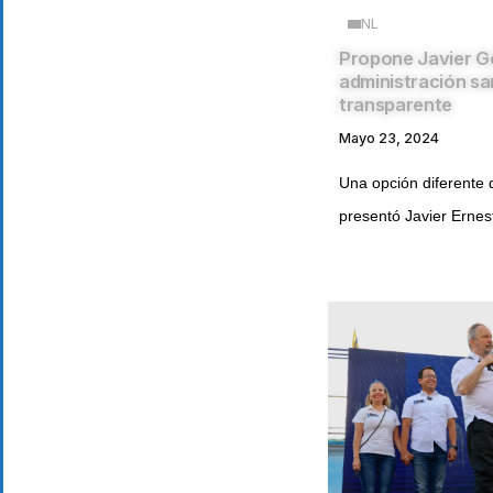
NL
Propone Javier G
administración s
transparente
Mayo 23, 2024
Una opción diferente 
presentó Javier Ernest