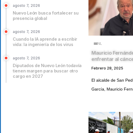
agosto 7, 2026
Nuevo León busca fortalecer su
presencia global
agosto 7, 2026
Cuando la IA aprende a escribir
NL
vida: la ingeniería de los virus
Mauricio Fernánde
agosto 7, 2026
enfrentar al cánc
Diputados de Nuevo León todavía
Febrero 28, 2025
tienen margen para buscar otro
cargo en 2027
El alcalde de San Pe
García, Mauricio Fern