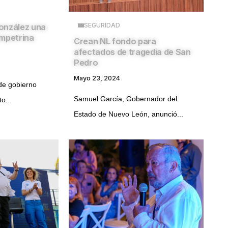
SEGURIDAD
onzález una
ampetrina
Crean NL fondo para
afectados de tragedia de San
Pedro
Mayo 23, 2024
de gobierno
Samuel García, Gobernador del
o...
Estado de Nuevo León, anunció...