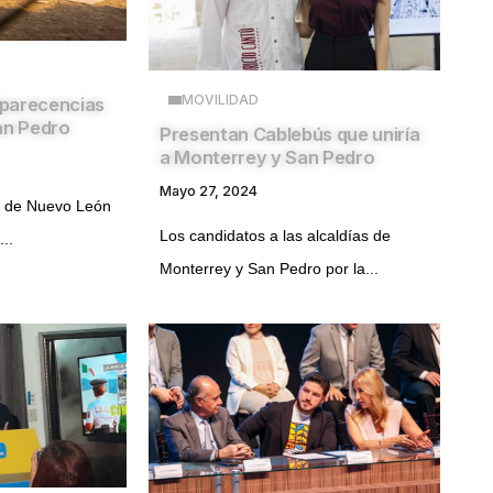
MOVILIDAD
omparecencias
an Pedro
Presentan Cablebús que uniría
a Monterrey y San Pedro
Mayo 27, 2024
ia de Nuevo León
Los candidatos a las alcaldías de
...
Monterrey y San Pedro por la...