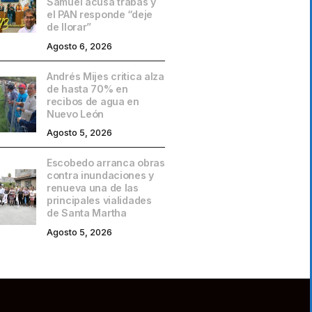
Samuel acusa trabas y
el PAN responde “deje
de llorar”
Agosto 6, 2026
Andrés Mijes critica alza
de hasta 70% en
recibos de agua en
Nuevo León
Agosto 5, 2026
Escobedo arranca obras
contra inundaciones y
renueva una de las
principales vialidades
de Santa Martha
Agosto 5, 2026