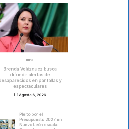
NL
Brenda Velázquez busca
difundir alertas de
desaparecidos en pantallas y
espectaculares
Agosto 6, 2026
Pleito por el
Presupuesto 2027 en
Nuevo León escala: