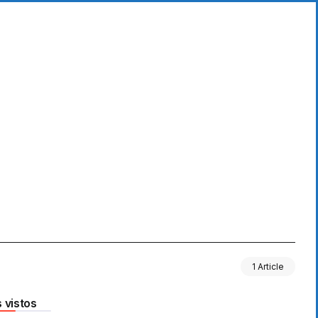
1 Article
 vistos