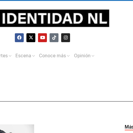
rtes
Escena
Conoce más
Opinión
Más