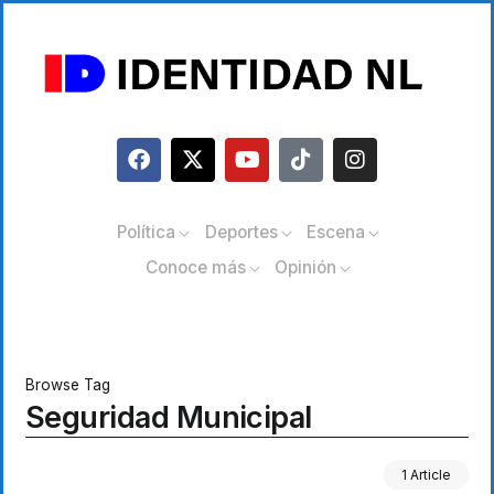
Política
Deportes
Escena
Conoce más
Opinión
Browse Tag
Seguridad Municipal
1 Article