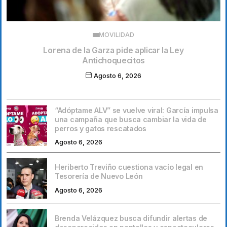
MOVILIDAD
Lorena de la Garza pide aplicar la Ley
Antichoquecitos
Agosto 6, 2026
“Adóptame ALV” se vuelve viral: García impulsa
una campaña que busca cambiar la vida de
perros y gatos rescatados
Agosto 6, 2026
Heriberto Treviño cuestiona vacío legal en
Tesorería de Nuevo León
Agosto 6, 2026
Brenda Velázquez busca difundir alertas de