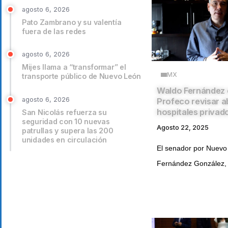
agosto 6, 2026
Pato Zambrano y su valentía
fuera de las redes
agosto 6, 2026
Mijes llama a “transformar” el
MX
transporte público de Nuevo León
Waldo Fernández 
agosto 6, 2026
Profeco revisar 
hospitales privad
San Nicolás refuerza su
seguridad con 10 nuevas
Agosto 22, 2025
patrullas y supera las 200
unidades en circulación
El senador por Nuevo
Fernández González, 