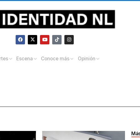
rtes
Escena
Conoce más
Opinión
Más