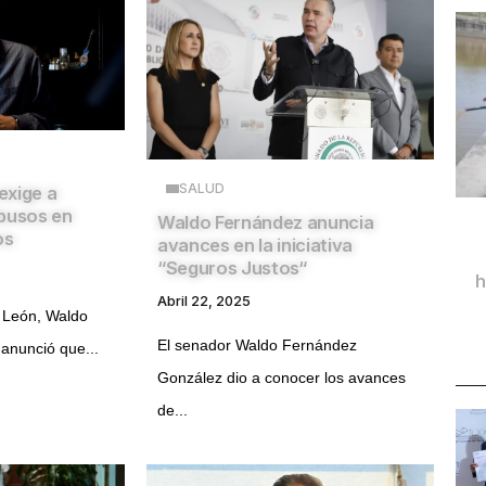
SALUD
exige a
abusos en
Waldo Fernández anuncia
os
avances en la iniciativa
“Seguros Justos“
h
Abril 22, 2025
 León, Waldo
El senador Waldo Fernández
anunció que...
González dio a conocer los avances
de...