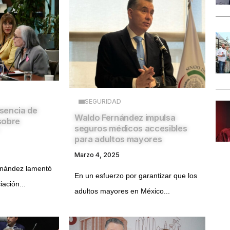
SEGURIDAD
sencia de
Waldo Fernández impulsa
sobre
seguros médicos accesibles
para adultos mayores
Marzo 4, 2025
rnández lamentó
En un esfuerzo por garantizar que los
iación...
adultos mayores en México...