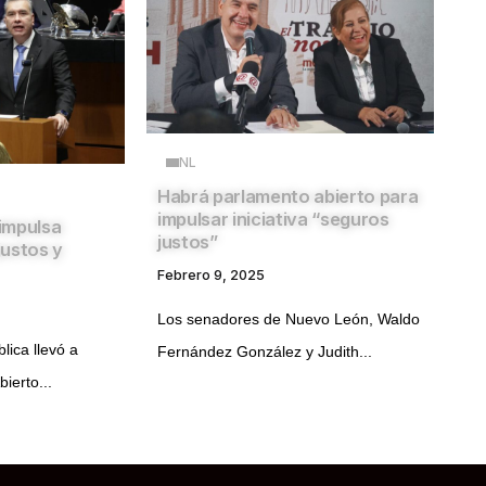
NL
Habrá parlamento abierto para
impulsar iniciativa “seguros
impulsa
justos”
justos y
Febrero 9, 2025
Los senadores de Nuevo León, Waldo
lica llevó a
Fernández González y Judith...
ierto...