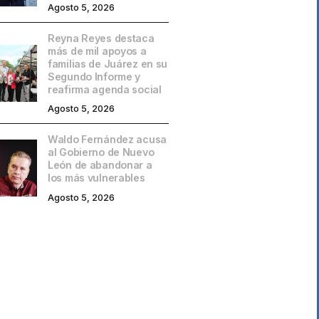
Agosto 5, 2026
Reyna Reyes destaca
más de mil apoyos a
familias de Juárez en su
Segundo Informe y
reafirma agenda social
Agosto 5, 2026
Waldo Fernández acusa
al Gobierno de Nuevo
León de abandonar a
los más vulnerables
Agosto 5, 2026