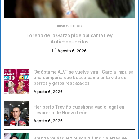
MOVILIDAD
Lorena de la Garza pide aplicar la Ley
Antichoquecitos
Agosto 6, 2026
“Adóptame ALV” se vuelve viral: García impulsa
una campaña que busca cambiar la vida de
perros y gatos rescatados
Agosto 6, 2026
Heriberto Treviño cuestiona vacío legal en
Tesorería de Nuevo León
Agosto 6, 2026
Brenda Velázquez busca difundir alertas de