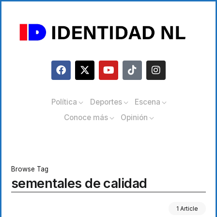
Política
Deportes
Escena
Conoce más
Opinión
Browse Tag
sementales de calidad
1 Article