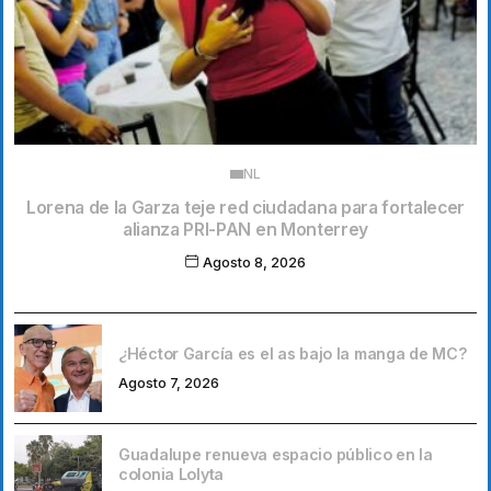
NL
Lorena de la Garza teje red ciudadana para fortalecer
alianza PRI-PAN en Monterrey
Agosto 8, 2026
¿Héctor García es el as bajo la manga de MC?
Agosto 7, 2026
Guadalupe renueva espacio público en la
colonia Lolyta