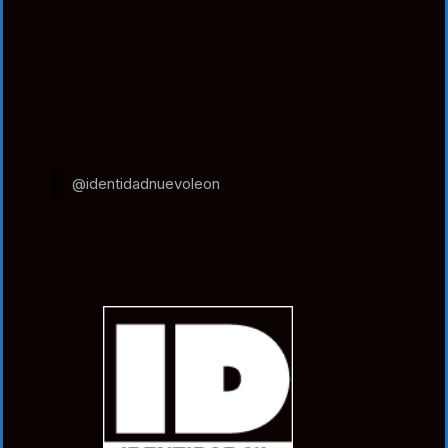
@identidadnuevoleon