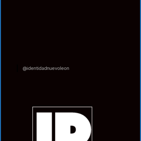
@identidadnuevoleon