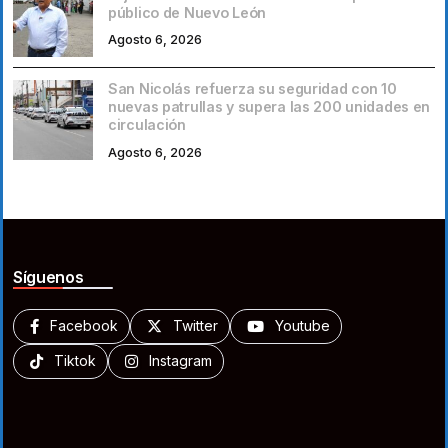
público de Nuevo León
Agosto 6, 2026
San Nicolás refuerza su seguridad con 10
nuevas patrullas y supera las 200 unidades en
circulación
Agosto 6, 2026
Síguenos
Facebook
Twitter
Youtube
Tiktok
Instagram