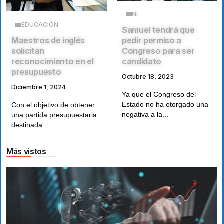
NL
EDUCACIÓN
Samuel tendrá que
Maestros de inglés
pedir permiso a
solicitan
Congreso para ser
reconocimiento en el
candidato
presupuesto
Octubre 18, 2023
Diciembre 1, 2024
Ya que el Congreso del
Estado no ha otorgado una
Con el objetivo de obtener
negativa a la...
una partida presupuestaria
destinada...
Más vistos