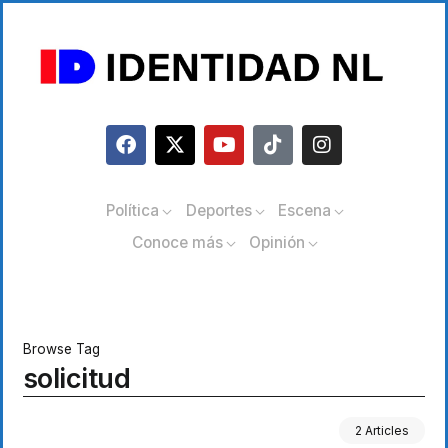
Política
Deportes
Escena
Conoce más
Opinión
Browse Tag
solicitud
2 Articles