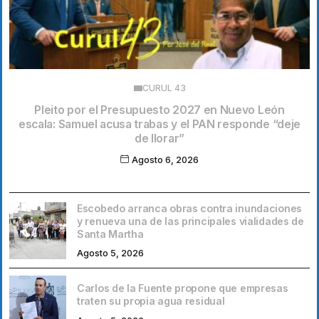
CURUL 43
Pleito por el Presupuesto 2027 en Nuevo León
escala: Samuel acusa trabas y el PAN responde “deje
de llorar”
Agosto 6, 2026
Escobedo arranca obras contra inundaciones
y renueva una de las principales vialidades de
Santa Martha
Agosto 5, 2026
Carlos de la Fuente propone que empresas
traten su propia agua residual