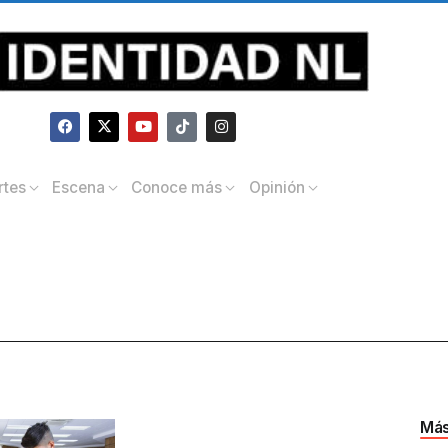
rtes
Escena
Conoce más
Opinión
Más