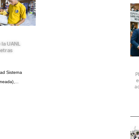
 la UANL
tetras
dad Sistema
P
e
neada),...
a