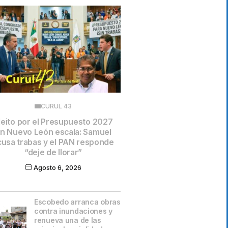
CURUL 43
leito por el Presupuesto 2027
n Nuevo León escala: Samuel
cusa trabas y el PAN responde
“deje de llorar”
Agosto 6, 2026
Escobedo arranca obras
contra inundaciones y
renueva una de las