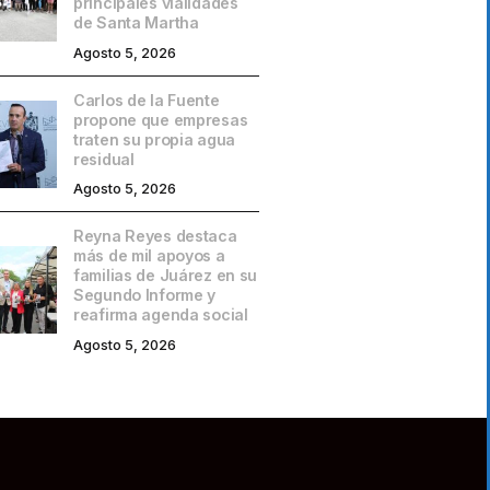
principales vialidades
de Santa Martha
Agosto 5, 2026
Carlos de la Fuente
propone que empresas
traten su propia agua
residual
Agosto 5, 2026
Reyna Reyes destaca
más de mil apoyos a
familias de Juárez en su
Segundo Informe y
reafirma agenda social
Agosto 5, 2026