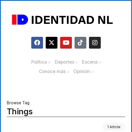
Política
Deportes
Escena
Conoce más
Opinión
Browse Tag
Things
1 Article