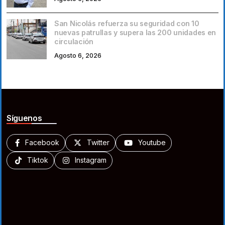
San Nicolás refuerza su seguridad con 10
nuevas patrullas y supera las 200 unidades en
circulación
Agosto 6, 2026
Síguenos
Facebook
Twitter
Youtube
Tiktok
Instagram