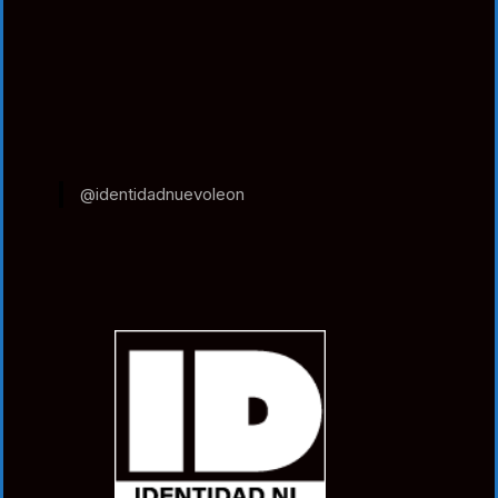
@identidadnuevoleon