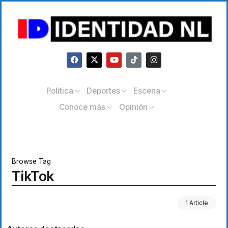
Política
Deportes
Escena
Conoce más
Opinión
Browse Tag
TikTok
1 Article