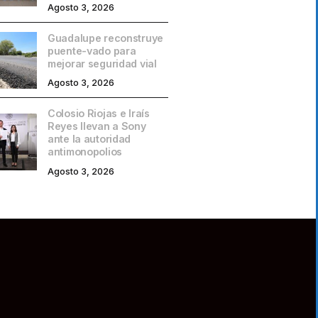
Agosto 3, 2026
Guadalupe reconstruye
puente-vado para
mejorar seguridad vial
Agosto 3, 2026
Colosio Riojas e Iraís
Reyes llevan a Sony
ante la autoridad
antimonopolios
Agosto 3, 2026