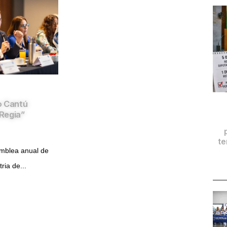
o Cantú
Regia”
te
amblea anual de
ria de...