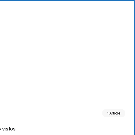
1 Article
 vistos