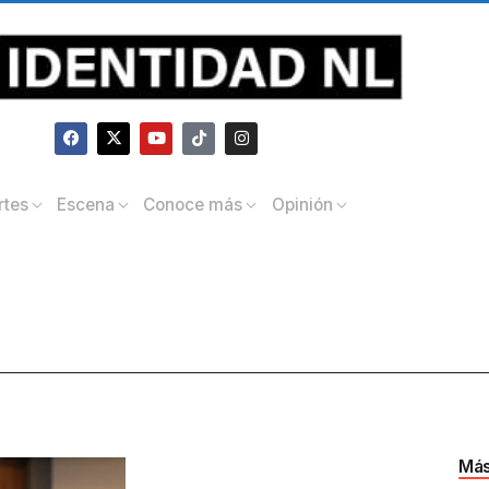
rtes
Escena
Conoce más
Opinión
Más