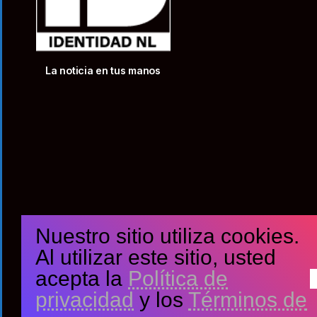
La noticia en tus manos
Nuestro sitio utiliza cookies.
Al utilizar este sitio, usted
acepta la
Política de
privacidad
y los
Términos de