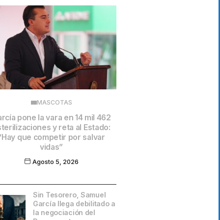
MASCOTAS
rcía pone la vara en 14 mil 462
terilizaciones y reta al Estado:
“Hay que competir por salvar
vidas”
Agosto 5, 2026
Sin Tesorero, Samuel
García llega debilitado a
la negociación del