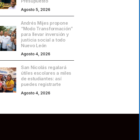
Presupuesto
Agosto 5, 2026
Andrés Mijes propone
“Modo Transformación”
para llevar inversión y
justicia social a todo
Nuevo León
Agosto 4, 2026
San Nicolás regalará
útiles escolares a miles
de estudiantes: así
puedes registrarte
Agosto 4, 2026