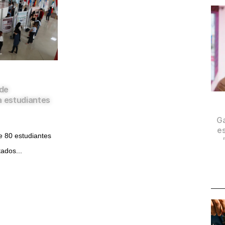
de
a estudiantes
Ga
es
de 80 estudiantes
ados...