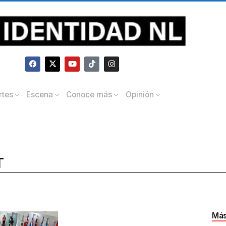
rtes
Escena
Conoce más
Opinión
T
Más