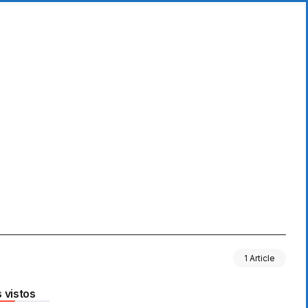
1 Article
 vistos