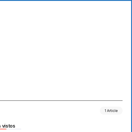
1 Article
 vistos