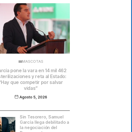
MASCOTAS
rcía pone la vara en 14 mil 462
terilizaciones y reta al Estado:
“Hay que competir por salvar
vidas”
Agosto 5, 2026
Sin Tesorero, Samuel
García llega debilitado a
la negociación del