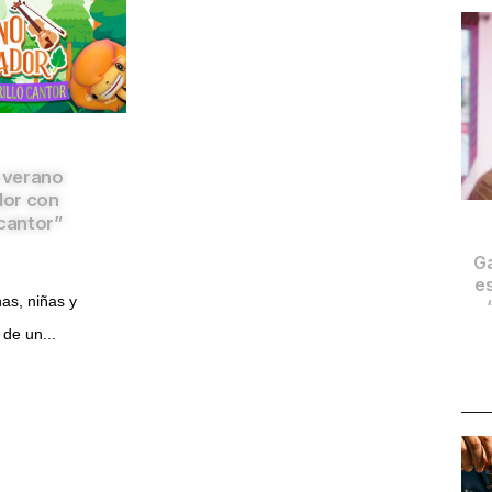
e verano
dor con
o cantor”
Ga
es
as, niñas y
 de un...