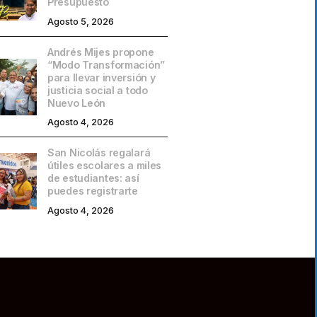
Presupuesto
Agosto 5, 2026
Andrés Mijes propone
“Modo Transformación”
para llevar inversión y
justicia social a todo
Nuevo León
Agosto 4, 2026
San Nicolás regalará
útiles escolares a miles
de estudiantes: así
puedes registrarte
Agosto 4, 2026