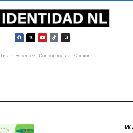
rtes
Escena
Conoce más
Opinión
Más