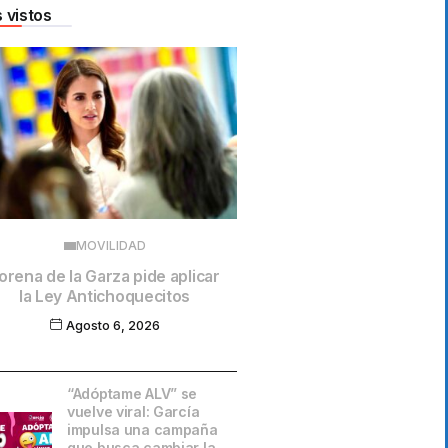
 vistos
MOVILIDAD
orena de la Garza pide aplicar
la Ley Antichoquecitos
Agosto 6, 2026
“Adóptame ALV” se
vuelve viral: García
impulsa una campaña
que busca cambiar la