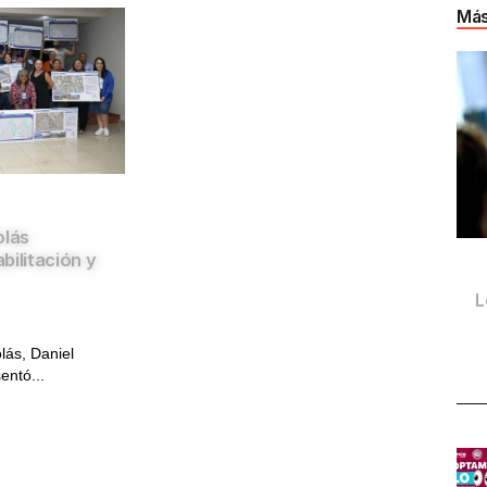
Más
olás
bilitación y
L
lás, Daniel
entó...