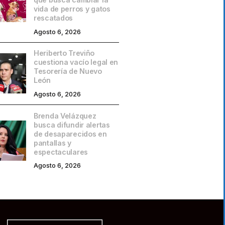
vida de perros y gatos
rescatados
Agosto 6, 2026
Heriberto Treviño
cuestiona vacío legal en
Tesorería de Nuevo
León
Agosto 6, 2026
Brenda Velázquez
busca difundir alertas
de desaparecidos en
pantallas y
espectaculares
Agosto 6, 2026