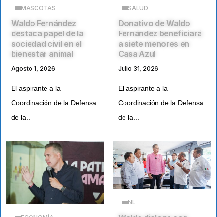
MASCOTAS
SALUD
Waldo Fernández
Donativo de Waldo
destaca papel de la
Fernández beneficiará
sociedad civil en el
a siete menores en
bienestar animal
Casa Azul
Agosto 1, 2026
Julio 31, 2026
El aspirante a la
El aspirante a la
Coordinación de la Defensa
Coordinación de la Defensa
de la...
de la...
NL