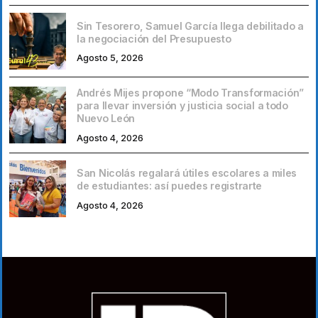
Sin Tesorero, Samuel García llega debilitado a
la negociación del Presupuesto
Agosto 5, 2026
Andrés Mijes propone “Modo Transformación”
para llevar inversión y justicia social a todo
Nuevo León
Agosto 4, 2026
San Nicolás regalará útiles escolares a miles
de estudiantes: así puedes registrarte
Agosto 4, 2026