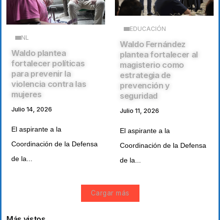
EDUCACIÓN
NL
Waldo Fernández
Waldo plantea
plantea fortalecer al
fortalecer políticas
magisterio como
para prevenir la
estrategia de
violencia contra las
prevención y
mujeres
seguridad
Julio 14, 2026
Julio 11, 2026
El aspirante a la
El aspirante a la
Coordinación de la Defensa
Coordinación de la Defensa
de la...
de la...
Cargar más
Más vistos