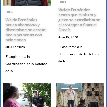
NL
Waldo Fernández
NL
acusa que ministra y
Waldo Fernández
jueza se extralimitaron
acusa abandono y
al proteger a Samuel
discriminación estatal
García
hacia personas con
Julio 15, 2026
adicciones
El aspirante a la
Julio 17, 2026
Coordinación de la Defensa
El aspirante a la
de la...
Coordinación de la Defensa
de la...