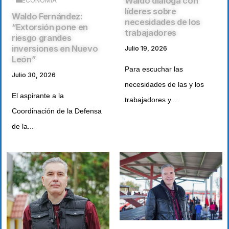
Waldo dialoga con
ECONOMÍA
líderes sobre
Waldo Fernández:
necesidades de los
“Extorsión pone en
trabajadores
riesgo grandes
inversiones en Nuevo
Julio 19, 2026
León”
Para escuchar las
Julio 30, 2026
necesidades de las y los
El aspirante a la
trabajadores y...
Coordinación de la Defensa
de la...