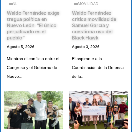
NL
MOVILIDAD
Waldo Fernández exige
Waldo Fernández
tregua política en
critica movilidad de
Nuevo León: “El único
Samuel García y
perjudicado es el
cuestiona uso del
pueblo”
Black Hawk
Agosto 5, 2026
Agosto 3, 2026
Mientras el conflicto entre el
El aspirante a la
Congreso y el Gobierno de
Coordinación de la Defensa
Nuevo...
de la...