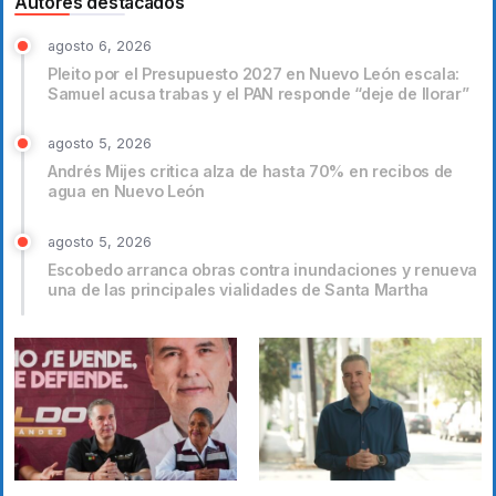
Autores destacados
agosto 6, 2026
Pleito por el Presupuesto 2027 en Nuevo León escala:
Samuel acusa trabas y el PAN responde “deje de llorar”
agosto 5, 2026
Andrés Mijes critica alza de hasta 70% en recibos de
agua en Nuevo León
agosto 5, 2026
Escobedo arranca obras contra inundaciones y renueva
una de las principales vialidades de Santa Martha