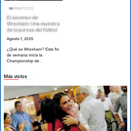
FANÁTICOS
El ascenso de
Wrexham: Una muestra
de la pureza del fútbol
Agosto 1, 2025
¿Qué es Wrexham? Este fin
de semana inicia la
Championship de...
Más vistos