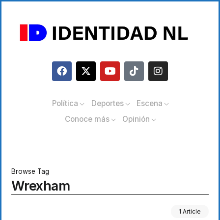
Política
Deportes
Escena
Conoce más
Opinión
Browse Tag
Wrexham
1 Article