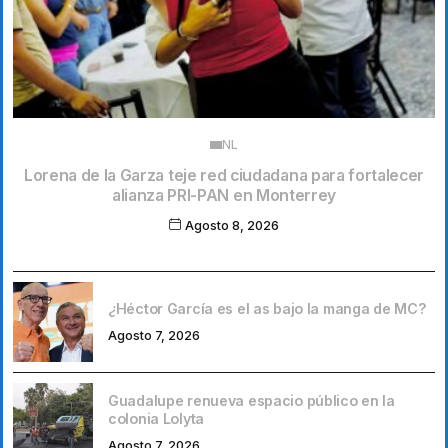
NL
Lorena de la Garza teje red ciudadana para fortalecer
alianza PRI-PAN en Monterrey
Agosto 8, 2026
¿Héctor García es el as bajo la manga de MC?
Agosto 7, 2026
Guadalupe renueva espacio público en la
colonia Lolyta
Agosto 7, 2026