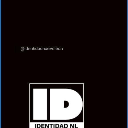
@identidadnuevoleon