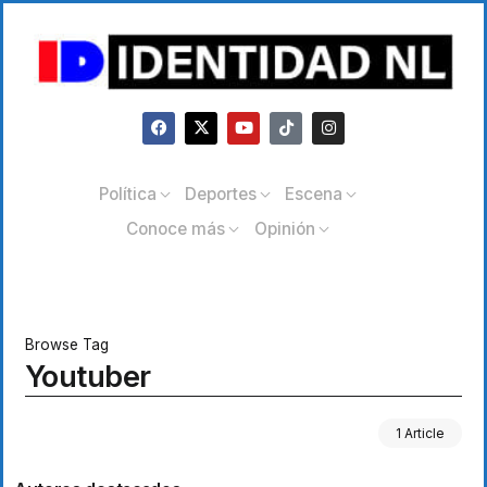
Política
Deportes
Escena
Conoce más
Opinión
Browse Tag
Youtuber
1 Article