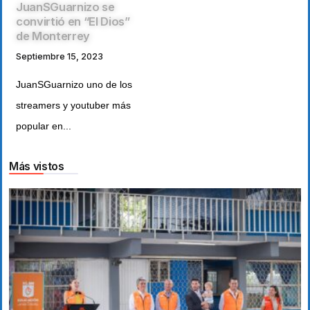
JuanSGuarnizo se
convirtió en “El Dios”
de Monterrey
Septiembre 15, 2023
JuanSGuarnizo uno de los
streamers y youtuber más
popular en...
Más vistos