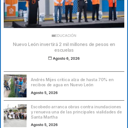
EDUCACIÓN
Nuevo León invertirá 2 mil millones de pesos en
escuelas
Agosto 6, 2026
Andrés Mijes critica alza de hasta 70% en
recibos de agua en Nuevo León
Agosto 5, 2026
Escobedo arranca obras contra inundaciones
y renueva una de las principales vialidades de
Santa Martha
Agosto 5, 2026