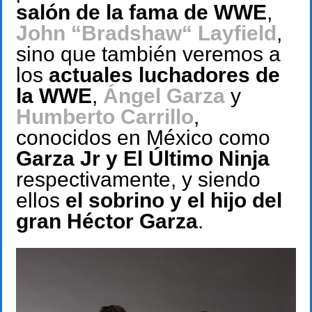
salón de la fama de WWE
,
John
“Bradshaw“ Layfield
,
sino que también veremos a
los
actuales luchadores de
la WWE
,
Ángel Garza
y
Humberto Carrillo
,
conocidos en México como
Garza Jr y El Último Ninja
respectivamente, y siendo
ellos
el sobrino y el hijo del
gran Héctor Garza
.