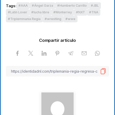
Tags:
AAA
Ángel Garza
Humberto Carrillo
JBL
Latin Lover
lucha libre
Monterrey
NXT
TNA
Triplemmania Regia
wrestling
wwe
Compartir artículo