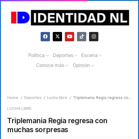
Política
Deportes
Escena
Conoce más
Opinión
Home
Deportes
Lucha libre
Triplemania Regia regresa con muchas sorpresas
/
/
/
LUCHA LIBRE
Triplemania Regia regresa con
muchas sorpresas