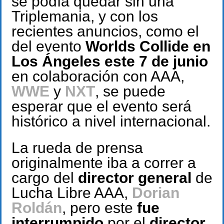
se podía quedar sin una
Triplemania, y con los
recientes anuncios, como el
del evento
Worlds Collide en
Los Ángeles este 7 de junio
en colaboración con AAA,
WWE
y
NXT
, se puede
esperar que el evento será
histórico a nivel internacional.
La rueda de prensa
originalmente iba a correr a
cargo del
director general
de
Lucha Libre AAA,
Dorian
Roldán
, pero este
fue
interrumpido
por el
director