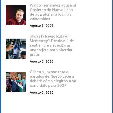
Waldo Fernández acusa al
Gobierno de Nuevo León
de abandonar a los más
vulnerables
Agosto 5, 2026
¿Usas la Regio Ruta en
Monterrey? Desde el 1 de
septiembre necesitarás
una tarjeta para abordar
gratis
Agosto 5, 2026
Gilberto Lozano reta a
partidos de Nuevo León a
debatir cómo elegirán a su
candidato para 2027
Agosto 5, 2026