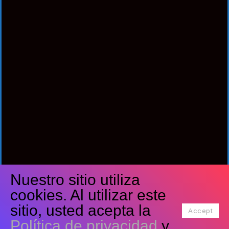
Nuestro sitio utiliza
Síguenos
cookies. Al utilizar este
Facebook
Twitter
Youtube
sitio, usted acepta la
Accept
Política de privacidad
y
Tiktok
Instagram