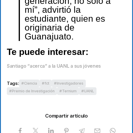
generación, no solo a
mí”, advirtió la
estudiante, quien es
originaria de
Guanajuato.
Te puede interesar:
Santiago “acerca” a la UANL a sus jóvenes
Tags:
Ciencia
fct
Investigadores
Premio de Investigación
Ternium
UANL
Compartir artículo