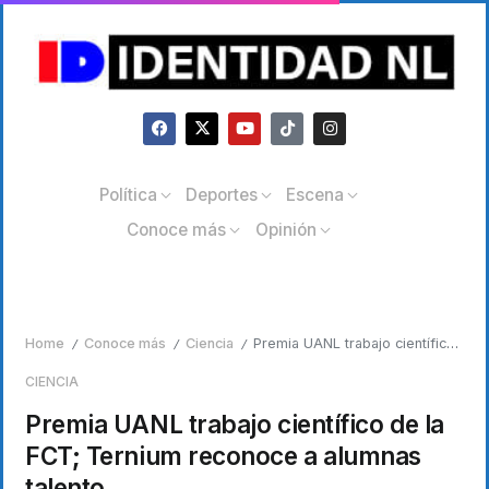
Política
Deportes
Escena
Conoce más
Opinión
Home
Conoce más
Ciencia
Premia UANL trabajo científico de la FCT; Ternium reconoce a alumnas talento
/
/
/
CIENCIA
Premia UANL trabajo científico de la
FCT; Ternium reconoce a alumnas
talento