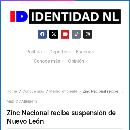
Política
Deportes
Escena
Conoce más
Opinión
Home
Conoce más
Medio ambiente
Zinc Nacional recibe suspensión de Nuevo León
/
/
/
MEDIO AMBIENTE
Zinc Nacional recibe suspensión de
Nuevo León