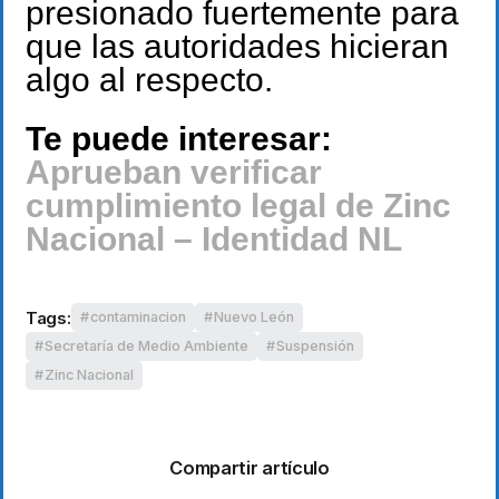
presionado fuertemente para
que las autoridades hicieran
algo al respecto.
Te puede interesar:
Aprueban verificar
cumplimiento legal de Zinc
Nacional – Identidad NL
Tags:
contaminacion
Nuevo León
Secretaría de Medio Ambiente
Suspensión
Zinc Nacional
Compartir artículo