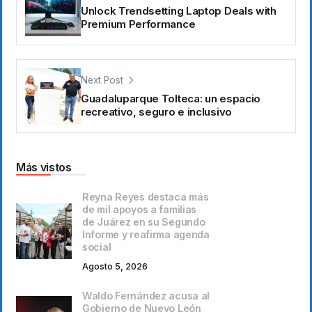
Unlock Trendsetting Laptop Deals with
Premium Performance
Next Post
Guadaluparque Tolteca: un espacio
recreativo, seguro e inclusivo
Más vistos
Reyna Reyes destaca más
de mil apoyos a familias
de Juárez en su Segundo
Informe y reafirma agenda
social
Agosto 5, 2026
Waldo Fernández acusa al
Gobierno de Nuevo León