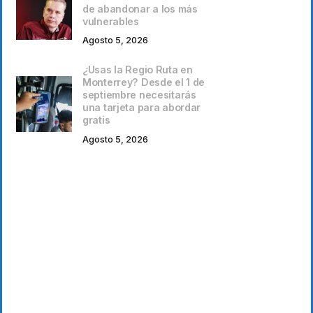
de abandonar a los más
vulnerables
Agosto 5, 2026
¿Usas la Regio Ruta en
Monterrey? Desde el 1 de
septiembre necesitarás
una tarjeta para abordar
gratis
Agosto 5, 2026