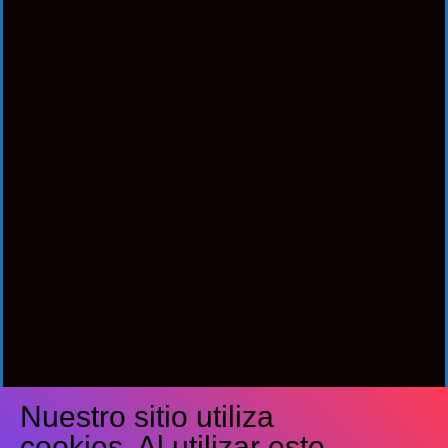
Nuestro sitio utiliza
Síguenos
cookies. Al utilizar este