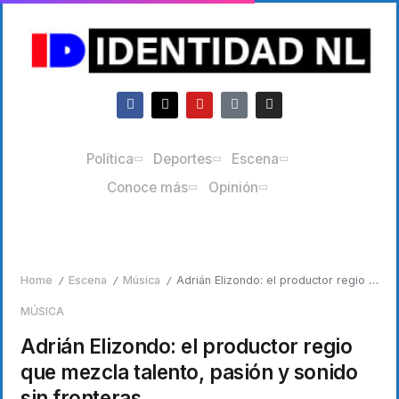
Política
Deportes
Escena
Conoce más
Opinión
Home
Escena
Música
Adrián Elizondo: el productor regio que mezcla talento, pasión y sonido sin fronteras
/
/
/
MÚSICA
Adrián Elizondo: el productor regio
que mezcla talento, pasión y sonido
sin fronteras