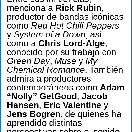
menciona a
Rick Rubin
,
productor de bandas icónicas
como
Red Hot Chili Peppers
y
System of a Down
, así
como a
Chris Lord-Alge
,
conocido por su trabajo con
Green Day
,
Muse
y
My
Chemical Romance
. También
admira a productores
contemporáneos como
Adam
“Nolly” GetGood
,
Jacob
Hansen
,
Eric Valentine
y
Jens Bogren
, de quienes ha
aprendido distintas
perspectivas sobre el sonido