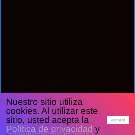
Nuestro sitio utiliza
Síguenos
cookies. Al utilizar este
Facebook
Twitter
Youtube
sitio, usted acepta la
Accept
Política de privacidad
y
Tiktok
Instagram