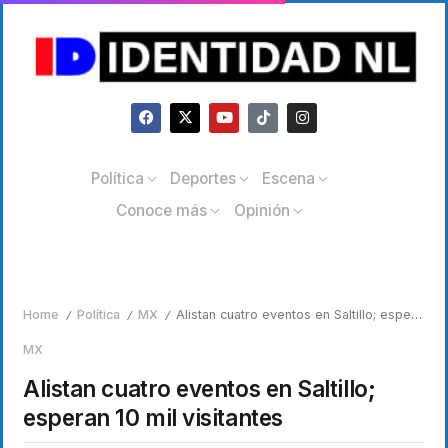
Política
Deportes
Escena
Conoce más
Opinión
Home
Política
MX
Alistan cuatro eventos en Saltillo; esperan 10 mil visitantes
/
/
/
MX
Alistan cuatro eventos en Saltillo;
esperan 10 mil visitantes