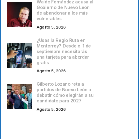
Waldo Fernández acusa al
Gobierno de Nuevo León
de abandonar a los más
vulnerables
Agosto 5, 2026
¿Usas la Regio Ruta en
Monterrey? Desde el 1 de
septiembre necesitarás
una tarjeta para abordar
gratis
Agosto 5, 2026
Gilberto Lozano reta a
partidos de Nuevo León a
debatir cómo elegirán a su
candidato para 2027
Agosto 5, 2026