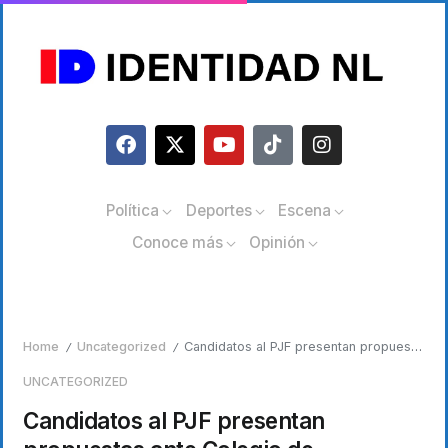
Política
Deportes
Escena
Conoce más
Opinión
Home
Uncategorized
Candidatos al PJF presentan propuestas ante Colegio de Abogados de NL
/
/
UNCATEGORIZED
Candidatos al PJF presentan