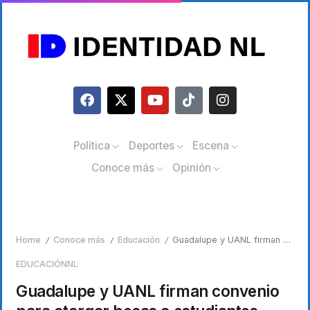
Política
Deportes
Escena
Conoce más
Opinión
Home
Conoce más
Educación
Guadalupe y UANL firman convenio para otorgar becas a estudiantes
/
/
/
EDUCACIÓN
NL
Guadalupe y UANL firman convenio