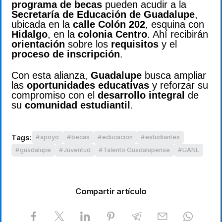
programa de becas
pueden acudir a la
Secretaría de Educación de Guadalupe
,
ubicada en la
calle Colón 202
, esquina con
Hidalgo
, en la
colonia Centro
. Ahí recibirán
orientación
sobre los
requisitos
y el
proceso de inscripción
.
Con esta alianza,
Guadalupe
busca ampliar
las
oportunidades educativas
y reforzar su
compromiso con el
desarrollo integral
de
su
comunidad estudiantil
.
Tags:
apoyo
becas
educacion
estudiantes
guadalupe
Juventud
Talento Guadalupense
UANL
Compartir artículo