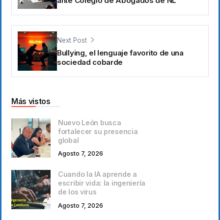
ante Colegio de Abogados de NL
Next Post
Bullying, el lenguaje favorito de una
sociedad cobarde
Más vistos
Nuevo León busca
fortalecer su presencia
global
Agosto 7, 2026
Cuando la IA aprende a
escribir vida: la ingeniería
de los virus
Agosto 7, 2026