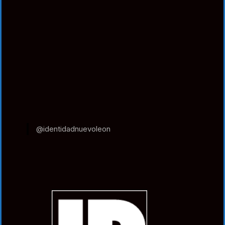
@identidadnuevoleon