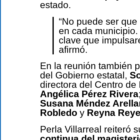
estado.
“No puede ser que 
en cada municipio.
clave que impulsare
afirmó.
En la reunión también p
del Gobierno estatal,
So
directora del Centro de
Angélica Pérez Rivera
Susana Méndez Arella
Robledo
y
Reyna Rey
Perla Villarreal reiter
continua del magister