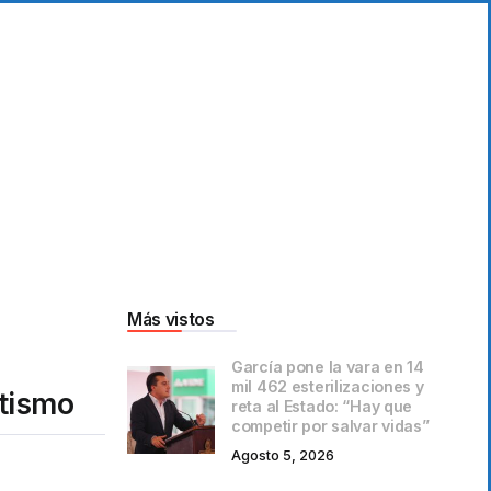
Más vistos
García pone la vara en 14
mil 462 esterilizaciones y
utismo
reta al Estado: “Hay que
competir por salvar vidas”
Agosto 5, 2026