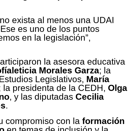
no exista al menos una UDAI
 Ese es uno de los puntos
mos en la legislación”,
articiparon la asesora educativa
fíaleticia Morales Garza
; la
 Estudios Legislativos,
María
; la presidenta de la CEDH,
Olga
no
, y las diputadas
Cecilia
es
.
ó su compromiso con la
formación
io
en temas de inclusión y la