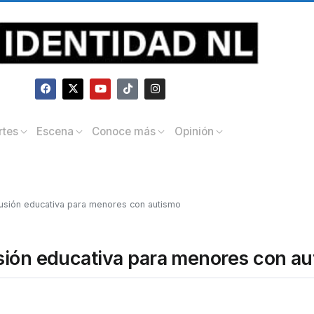
rtes
Escena
Conoce más
Opinión
lusión educativa para menores con autismo
sión educativa para menores con a