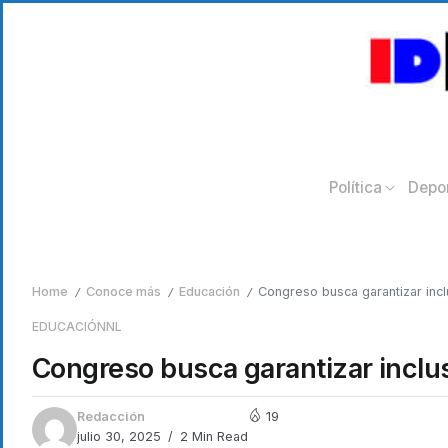
Política
Depo
Home
Conoce más
Educación
Congreso busca garantizar inc
/
/
/
EDUCACIÓN
NL
Congreso busca garantizar inclu
Redacción
19
julio 30, 2025
2 Min Read