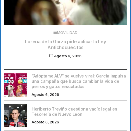
MOVILIDAD
Lorena de la Garza pide aplicar la Ley
Antichoquecitos
Agosto 6, 2026
“Adóptame ALV” se vuelve viral: García impulsa
una campaña que busca cambiar la vida de
perros y gatos rescatados
Agosto 6, 2026
Heriberto Treviño cuestiona vacío legal en
Tesorería de Nuevo León
Agosto 6, 2026