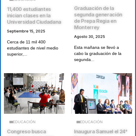
Graduación de la
11,400 estudiantes
segunda generación
inician clases en la
de Prepa Regia en
Universidad Ciudadana
Monterrey
Septiembre 15, 2025
Agosto 30, 2025
Cerca de 11 mil 400
Esta mañana se llevó a
estudiantes de nivel medio
cabo la graduación de la
superior,...
segunda...
EDUCACIÓN
EDUCACIÓN
Congreso busca
Inaugura Samuel el 24°