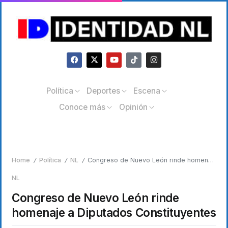
Política
Deportes
Escena
Conoce más
Opinión
Home
Política
NL
Congreso de Nuevo León rinde homenaje a Diputados Constituyentes
/
/
/
NL
Congreso de Nuevo León rinde
homenaje a Diputados Constituyentes