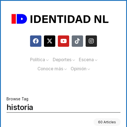
Política
Deportes
Escena
Conoce más
Opinión
Browse Tag
historia
60 Articles