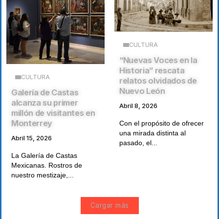
CULTURA
“Nuevas Voces en la
Historia” rescata
CULTURA
relatos olvidados de
Nuevo León
Galería de Castas
alcanza su primer
Abril 8, 2026
millón de visitantes en
Monterrey
Con el propósito de ofrecer
una mirada distinta al
Abril 15, 2026
pasado, el...
La Galería de Castas
Mexicanas. Rostros de
nuestro mestizaje,...
Cargar más