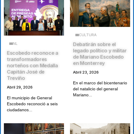
CULTURA
NL
Debatirán sobre el
legado político y militar
Escobedo reconoce a
de Mariano Escobedo
transformadores
en Monterrey
norteños con Medalla
Capitán José de
Abril 23, 2026
Treviño
En el marco del bicentenario
Abril 29, 2026
del natalicio del general
Mariano...
El municipio de General
Escobedo reconoció a seis
ciudadanos...