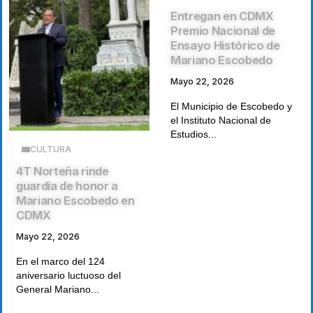
Entregan en CDMX
Premio Nacional de
Ensayo Histórico de
Mariano Escobedo
Mayo 22, 2026
El Municipio de Escobedo y
el Instituto Nacional de
Estudios...
CULTURA
4T Norteña rinde
guardia de honor a
Mariano Escobedo en
CDMX
Mayo 22, 2026
En el marco del 124
aniversario luctuoso del
General Mariano...