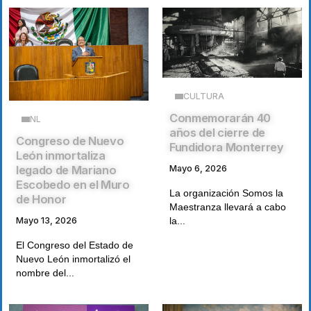
CULTURA
Conmemorarán 40
NL
años del cierre de
Congreso de Nuevo
Fundidora Monterrey
León inmortaliza
Mayo 6, 2026
legado de Mariano
Escobedo en el Muro
La organización Somos la
de Honor
Maestranza llevará a cabo
la...
Mayo 13, 2026
El Congreso del Estado de
Nuevo León inmortalizó el
nombre del...