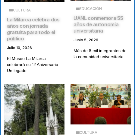
EDUCACIÓN
CULTURA
UANL conmemora 55
La Milarca celebra dos
años de autonomía
años con jornada
universitaria
gratuita para todo el
público
Junio 5, 2026
Julio 10, 2026
Más de 8 mil integrantes de
la comunidad universitaria...
El Museo La Milarca
celebrará su “2 Aniversario.
Un legado...
CULTURA