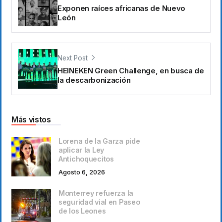
Exponen raíces africanas de Nuevo
León
Next Post
HEINEKEN Green Challenge, en busca de
la descarbonización
Más vistos
Lorena de la Garza pide
aplicar la Ley
Antichoquecitos
Agosto 6, 2026
Monterrey refuerza la
seguridad vial en Paseo
de los Leones