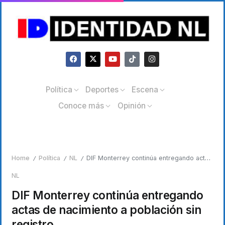
Política
Deportes
Escena
Conoce más
Opinión
Home
Política
NL
DIF Monterrey continúa entregando actas de nacimiento a población sin registro
/
/
/
NL
DIF Monterrey continúa entregando
actas de nacimiento a población sin
registro