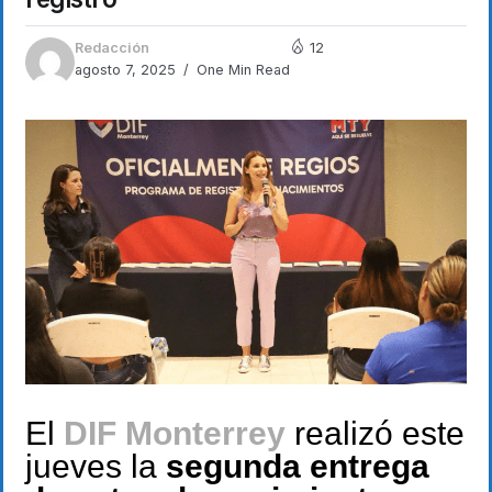
Redacción
12
agosto 7, 2025
One Min Read
El
DIF Monterrey
realizó este
jueves la
segunda entrega