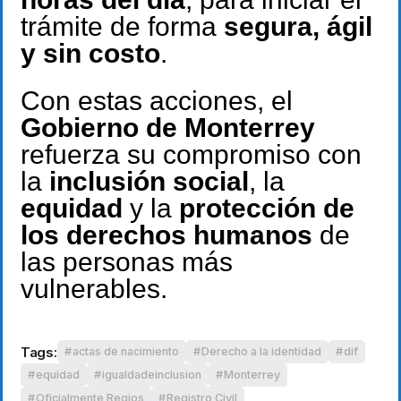
trámite de forma
segura, ágil
y sin costo
.
Con estas acciones, el
Gobierno de Monterrey
refuerza su compromiso con
la
inclusión social
, la
equidad
y la
protección de
los derechos humanos
de
las personas más
vulnerables.
Tags:
actas de nacimiento
Derecho a la identidad
dif
equidad
igualdadeinclusion
Monterrey
Oficialmente Regios
Registro Civil