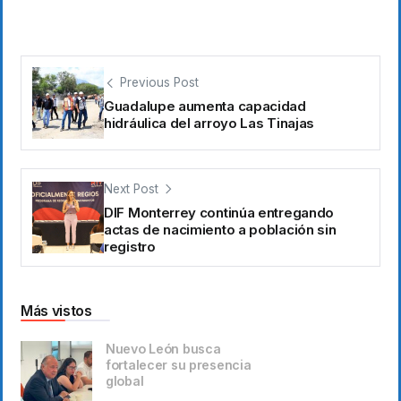
Previous Post
Guadalupe aumenta capacidad
hidráulica del arroyo Las Tinajas
Next Post
DIF Monterrey continúa entregando
actas de nacimiento a población sin
registro
Más vistos
Nuevo León busca
fortalecer su presencia
global