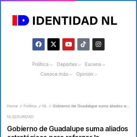
Política
Deportes
Escena
Conoce más
Opinión
Home
Política
NL
Gobierno de Guadalupe suma aliados estratégicos para reforzar la seguridad
/
/
/
NL
SEGURIDAD
Gobierno de Guadalupe suma aliados