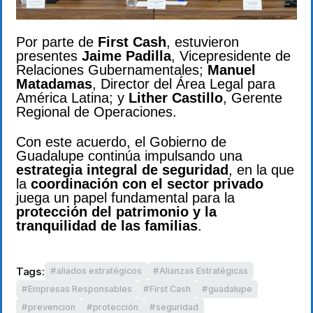
Por parte de
First Cash
, estuvieron
presentes
Jaime Padilla
, Vicepresidente de
Relaciones Gubernamentales;
Manuel
Matadamas
, Director del Área Legal para
América Latina; y
Lither Castillo
, Gerente
Regional de Operaciones.
Con este acuerdo, el Gobierno de
Guadalupe continúa impulsando una
estrategia integral de seguridad
, en la que
la
coordinación con el sector privado
juega un papel fundamental para la
protección del patrimonio y la
tranquilidad de las familias
.
Tags:
aliados estratégicos
Alianzas Estratégicas
Empresas Responsables
First Cash
guadalupe
prevencion
protección
seguridad