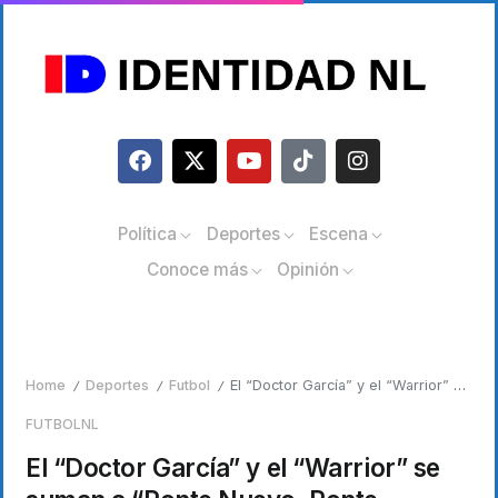
Política
Deportes
Escena
Conoce más
Opinión
Home
Deportes
Futbol
El “Doctor García” y el “Warrior” se suman a “Ponte Nuevo, Ponte Mundial”
/
/
/
FUTBOL
NL
El “Doctor García” y el “Warrior” se