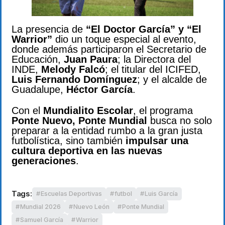
La presencia de
“El Doctor García” y “El
Warrior”
dio un toque especial al evento,
donde además participaron el Secretario de
Educación,
Juan Paura
; la Directora del
INDE,
Melody Falcó
; el titular del ICIFED,
Luis Fernando Domínguez
; y el alcalde de
Guadalupe,
Héctor García
.
Con el
Mundialito Escolar
, el programa
Ponte Nuevo, Ponte Mundial
busca no solo
preparar a la entidad rumbo a la gran justa
futbolística, sino también
impulsar una
cultura deportiva en las nuevas
generaciones
.
Tags:
Escuelas Deportivas
futbol
Luis García
Mundial 2026
Nuevo León
Ponte Mundial
Samuel García
Warrior