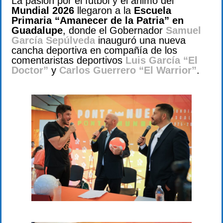
La pasión por el futbol y el ánimo del
Mundial 2026
llegaron a la
Escuela
Primaria “Amanecer de la Patria” en
Guadalupe
, donde el Gobernador
Samuel
García Sepúlveda
inauguró una nueva
cancha deportiva en compañía de los
comentaristas deportivos
Luis García “El
Doctor”
y
Carlos Guerrero “El Warrior”
.