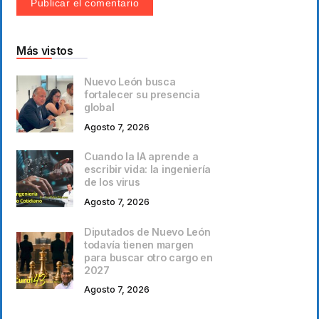
Más vistos
Nuevo León busca
fortalecer su presencia
global
Agosto 7, 2026
Cuando la IA aprende a
escribir vida: la ingeniería
de los virus
Agosto 7, 2026
Diputados de Nuevo León
todavía tienen margen
para buscar otro cargo en
2027
Agosto 7, 2026