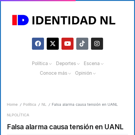
Política
Deportes
Escena
Conoce más
Opinión
Home
Política
NL
Falsa alarma causa tensión en UANL
/
/
/
NL
POLÍTICA
Falsa alarma causa tensión en UANL