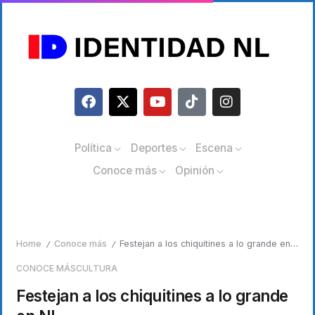
Política
Deportes
Escena
Conoce más
Opinión
Home
Conoce más
Festejan a los chiquitines a lo grande en NL
/
/
CONOCE MÁS
CULTURA
Festejan a los chiquitines a lo grande