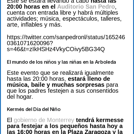
Este se estará llevando a cabo
hasta las
20:00 horas en el
Auditorio San Pedro
,
cuenta con entrada libre y habrá múltiples
actividades; música, espectáculos, talleres,
arte, inflables y más.
https://twitter.com/sanpedronl/status/165246
0361071620096?
s=46&t=zIkHSHz4VkyCOivy5BG34Q
El mundo de los niños y las niñas en la Arboleda
Este evento que se realizará igualmente
hasta las 20:00 horas,
estará lleno de
música, baile y muchas sorpresas
para
que los padres festejen a sus consentidos
del hogar.
Kermés del Día del Niño
El
gobierno de Monterrey
tendrá kermesse
para festejar a los pequeños hasta hoy a
las 16:00 horas en la Plaza Zaragoza y la