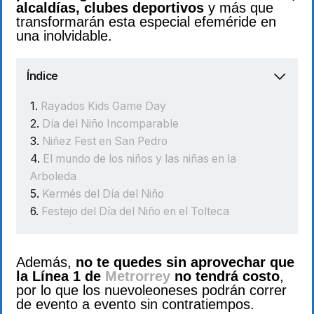
alcaldías, clubes deportivos
y más que
transformarán esta especial efeméride en
una inolvidable.
Índice
Rayados Kids Game Day
Día del Niño Incomparable
Niñez Fest en San Pedro
El mundo de los niños y las niñas en la
Arboleda
Kermés del Día del Niño
Festejo del Día del Niño en el Tolteca
Además,
no te quedes sin aprovechar que
la Línea 1 de
Metrorrey
no tendrá costo
,
por lo que los nuevoleoneses podrán correr
de evento a evento sin contratiempos.