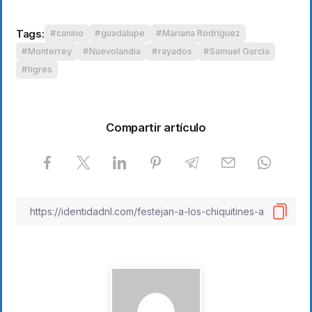
Tags:
canino
guadalupe
Mariana Rodríguez
Monterrey
Nuevolandia
rayados
Samuel García
tigres
Compartir artículo