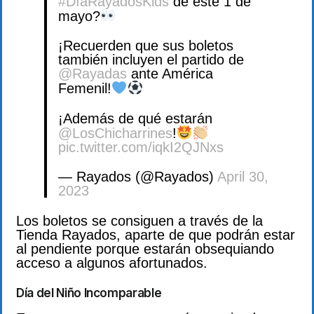
#DíaRayadosKids
de este 1 de
mayo?
¡Recuerden que sus boletos
también incluyen el partido de
@Rayadas
ante América
Femenil!
¡Además de qué estarán
@LosChicharrines
!
pic.twitter.com/iqkI2QJNxs
— Rayados (@Rayados)
April 30,
2023
Los boletos se consiguen a través de la
Tienda Rayados, aparte de que podrán estar
al pendiente porque estarán obsequiando
acceso a algunos afortunados.
Día del Niño Incomparable