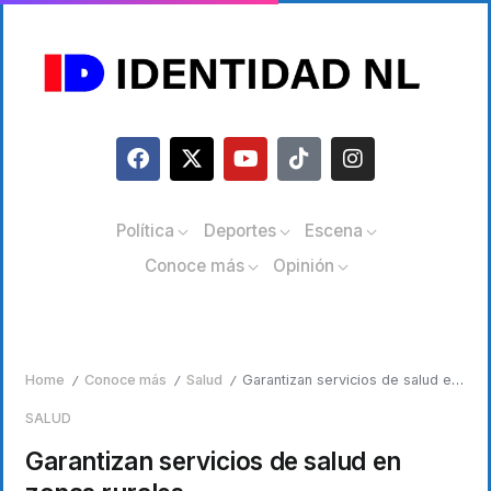
Política
Deportes
Escena
Conoce más
Opinión
Home
Conoce más
Salud
Garantizan servicios de salud en zonas rurales
/
/
/
SALUD
Garantizan servicios de salud en