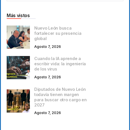
Más vistos
Nuevo León busca
fortalecer su presencia
global
Agosto 7, 2026
Cuando la IA aprende a
escribir vida: la ingeniería
de los virus
Agosto 7, 2026
Diputados de Nuevo León
todavía tienen margen
para buscar otro cargo en
2027
Agosto 7, 2026