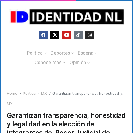
Política
Deportes
Escena
Conoce más
Opinión
Home
Política
MX
Garantizan transparencia, honestidad y legalidad en la elección de integrantes del Poder Judicial de Tamaulipas
/
/
/
MX
Garantizan transparencia, honestidad
y legalidad en la elección de
integrantes del Poder Judicial de