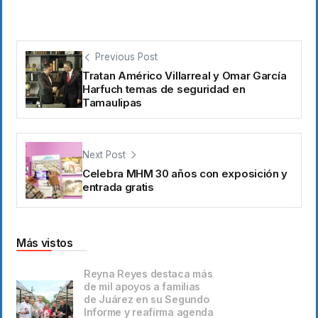
Previous Post
Tratan Américo Villarreal y Omar García
Harfuch temas de seguridad en
Tamaulipas
Next Post
Celebra MHM 30 años con exposición y
entrada gratis
Más vistos
Reyna Reyes destaca más
de mil apoyos a familias
de Juárez en su Segundo
Informe y reafirma agenda