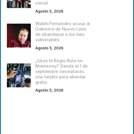
social
Agosto 5, 2026
Waldo Fernández acusa al
Gobierno de Nuevo León
de abandonar a los más
vulnerables
Agosto 5, 2026
¿Usas la Regio Ruta en
Monterrey? Desde el 1 de
septiembre necesitarás
una tarjeta para abordar
gratis
Agosto 5, 2026