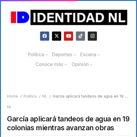
Política
Deportes
Escena
Conoce más
Opinión
Home
Política
NL
García aplicará tandeos de agua en 19 colonias mientras avanzan obras
/
/
/
NL
García aplicará tandeos de agua en 19
colonias mientras avanzan obras