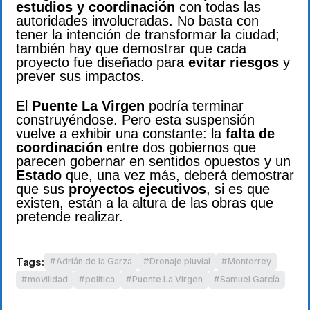
estudios y coordinación
con todas las
autoridades involucradas. No basta con
tener la intención de transformar la ciudad;
también hay que demostrar que cada
proyecto fue diseñado para
evitar riesgos
y
prever sus impactos.
El
Puente La Virgen
podría terminar
construyéndose. Pero esta suspensión
vuelve a exhibir una constante: la
falta de
coordinación
entre dos gobiernos que
parecen gobernar en sentidos opuestos y un
Estado
que, una vez más, deberá demostrar
que sus
proyectos ejecutivos
, si es que
existen, están a la altura de las obras que
pretende realizar.
Tags:
Adrián de la Garza
Drenaje pluvial
Monterrey
movilidad
politica
Puente La Virgen
Samuel García