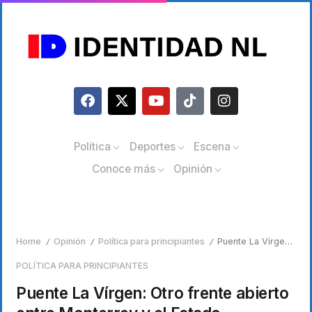
Política
Deportes
Escena
Conoce más
Opinión
Home
Opinión
Política para principiantes
Puente La Vírgen: Otro frente abierto entre Monterrey y el Estado
/
/
/
POLÍTICA PARA PRINCIPIANTES
Puente La Vírgen: Otro frente abierto