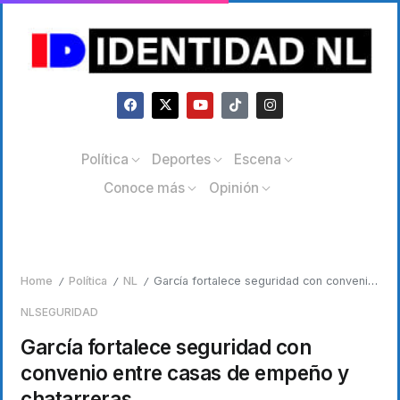
Política
Deportes
Escena
Conoce más
Opinión
Home
Política
NL
García fortalece seguridad con convenio entre casas de empeño y chatarreras
/
/
/
NL
SEGURIDAD
García fortalece seguridad con
convenio entre casas de empeño y
chatarreras