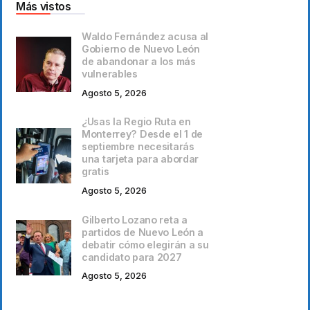
Más vistos
Waldo Fernández acusa al
Gobierno de Nuevo León
de abandonar a los más
vulnerables
Agosto 5, 2026
¿Usas la Regio Ruta en
Monterrey? Desde el 1 de
septiembre necesitarás
una tarjeta para abordar
gratis
Agosto 5, 2026
Gilberto Lozano reta a
partidos de Nuevo León a
debatir cómo elegirán a su
candidato para 2027
Agosto 5, 2026