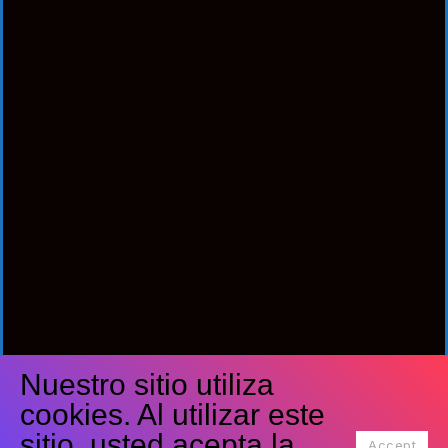
Nuestro sitio utiliza
Síguenos
cookies. Al utilizar este
Facebook
Twitter
Youtube
sitio, usted acepta la
Accept