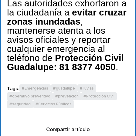
Las autoridades exhortaron a
la ciudadanía a
evitar cruzar
zonas inundadas
,
mantenerse atenta a los
avisos oficiales y reportar
cualquier emergencia al
teléfono de
Protección Civil
Guadalupe: 81 8377 4050
.
Tags:
Emergencias
guadalupe
lluvias
operativo preventivo
prevencion
Protección Civil
seguridad
Servicios Públicos
Compartir artículo