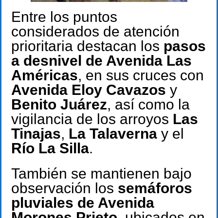
Entre los puntos
considerados de atención
prioritaria destacan los
pasos
a desnivel de Avenida Las
Américas
, en sus cruces con
Avenida Eloy Cavazos
y
Benito Juárez
, así como la
vigilancia de los arroyos
Las
Tinajas
,
La Talaverna
y el
Río La Silla
.
También se mantienen bajo
observación los
semáforos
pluviales de Avenida
Morones Prieto
, ubicados en