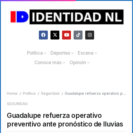
Política
Deportes
Escena
Conoce más
Opinión
Home
Política
Seguridad
Guadalupe refuerza operativo preventivo ante pronóstico de lluvias
/
/
/
SEGURIDAD
Guadalupe refuerza operativo
preventivo ante pronóstico de lluvias