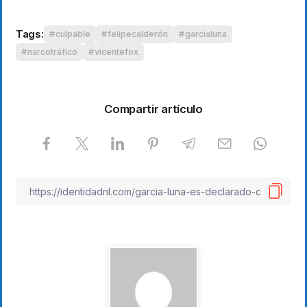
Tags:
culpable
felipecalderón
garcialuna
narcotráfico
vicentefox
Compartir artículo