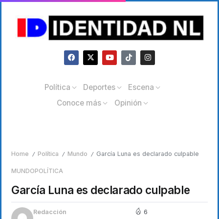
Política
Deportes
Escena
Conoce más
Opinión
Home
Política
Mundo
García Luna es declarado culpable
/
/
/
MUNDO
POLÍTICA
García Luna es declarado culpable
Redacción
6