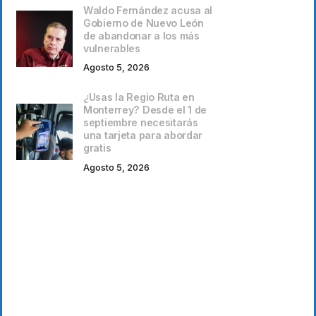
Waldo Fernández acusa al
Gobierno de Nuevo León
de abandonar a los más
vulnerables
Agosto 5, 2026
¿Usas la Regio Ruta en
Monterrey? Desde el 1 de
septiembre necesitarás
una tarjeta para abordar
gratis
Agosto 5, 2026