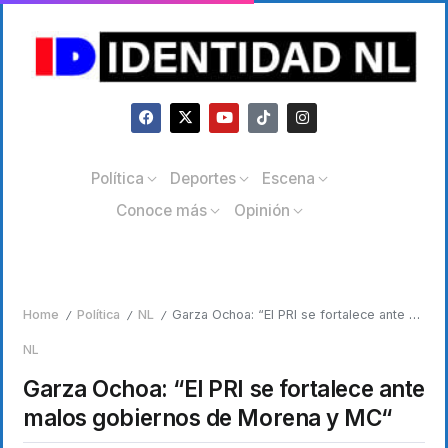
Política
Deportes
Escena
Conoce más
Opinión
Home
Política
NL
Garza Ochoa: “El PRI se fortalece ante malos gobiernos de Morena y MC“
/
/
/
NL
Garza Ochoa: “El PRI se fortalece ante
malos gobiernos de Morena y MC“