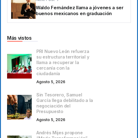
Waldo Fernández llama a jóvenes a ser
buenos mexicanos en graduación
Más vistos
PRI Nuevo León refuerza
su estructura territorial y
llama a recuperar la
cercanía con la
ciudadanía
Agosto 5, 2026
Sin Tesorero, Samuel
García llega debilitado a la
negociación del
Presupuesto
Agosto 5, 2026
Andrés Mijes propone