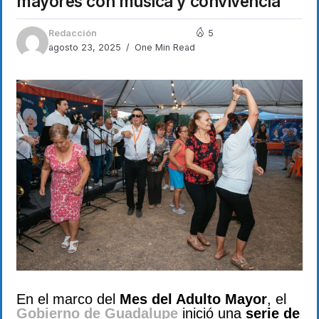
mayores con música y convivencia
Redacción
5
agosto 23, 2025
One Min Read
En el marco del
Mes del Adulto Mayor
, el
Gobierno de Guadalupe
inició una
serie de