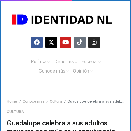
Política
Deportes
Escena
Conoce más
Opinión
Home
Conoce más
Cultura
Guadalupe celebra a sus adultos mayores con música y convivencia
/
/
/
CULTURA
Guadalupe celebra a sus adultos